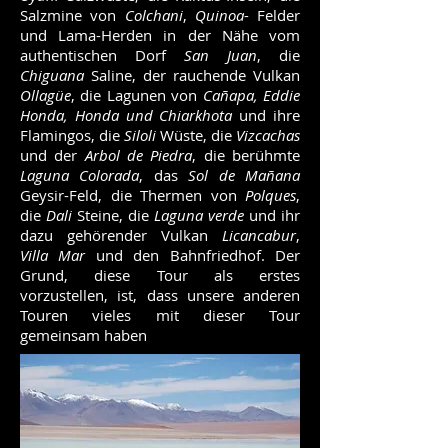
Salzmine von
Colchani
,
Quinoa
- Felder
und Lama-Herden in der Nähe vom
authentischen Dorf
San Juan
, die
Chiguana
Saline, der rauchende Vulkan
Ollagüe
, die Lagunen von
Cañapa, Eddie
Honda, Honda und Chiarkhota
und ihre
Flamingos, die
Siloli
Wüste, die
Vizcachas
und der
Arbol de Piedra
, die berühmte
Laguna Colorada
, das
Sol de Mañana
Geysir-Feld, die Thermen von
Polques
,
die
Dali
Steine, die
Laguna verde
und ihr
dazu gehörender Vulkan
Licancabur
,
Villa Mar
und den Bahnfriedhof. Der
Grund, diese Tour als erstes
vorzustellen, ist, dass unsere anderen
Touren vieles mit dieser Tour
gemeinsam haben