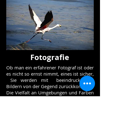
Fotografie
Ob man ein erfahrener Fotograf ist oder
es nicht so ernst nimmt, eines ist sicher,
Sie werden mit beeindruckenden
Bildern von der Gegend zurückkommen.
Die Vielfalt an Umgebungen und Farben
sind umwerfend und die optischen
Illusionen warten auf Ihre Kreativität.
Falls Sie eine Tour buchen, die sich dem
Fotografieren widmet, wissen die Fahrer
im voraus, dass öfters angehalten wird
und dass einige Stopps auch länger
dauern können. Es wird ebenfalls davon