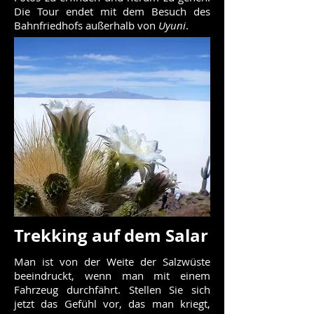
Die Tour endet mit dem Besuch des
Bahnfriedhofs außerhalb von
Uyuni
.
Trekking auf dem Salar
Man ist von der Weite der Salzwüste
beeindruckt, wenn man mit einem
Fahrzeug durchfährt. Stellen Sie sich
jetzt das Gefühl vor, das man kriegt,